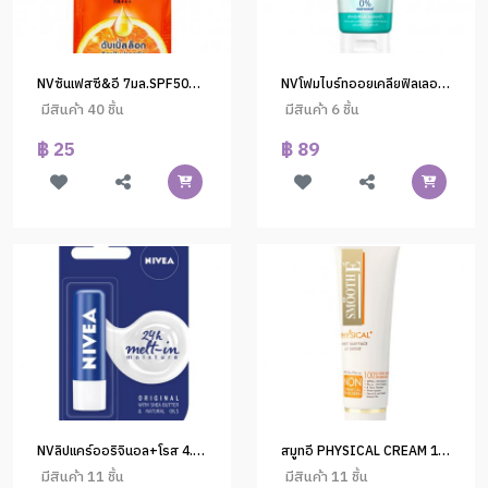
NVซันเฟสซี&อี 7มล.SPF50+PA+++#98316
NVโฟมไบร์ทออยเคลียฟิลเลอร์100ก.
มีสินค้า 40 ชิ้น
มีสินค้า 6 ชิ้น
฿ 25
฿ 89
NVลิปแคร์ออริจินอล+โรส 4.8g.(1x24)
สมูทอี PHYSICAL CREAM 15g.White Color (W)
มีสินค้า 11 ชิ้น
มีสินค้า 11 ชิ้น