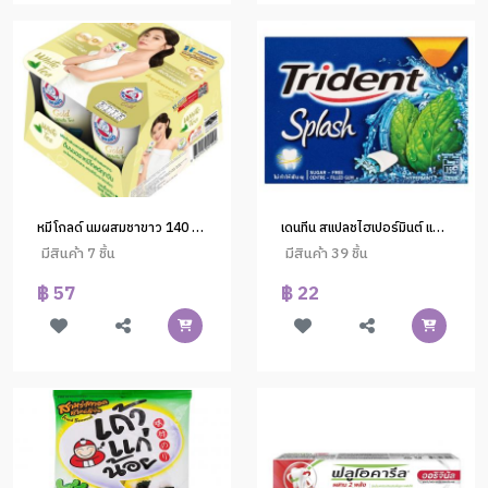
หมีโกลด์ นมผสมชาขาว 140 มล.6(1*6)
เดนทีน สแปลชไฮเปอร์มินต์ แผง 8เม็ด (1x16)
มีสินค้า 7 ชิ้น
มีสินค้า 39 ชิ้น
฿ 57
฿ 22