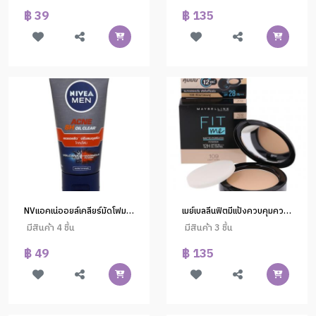
฿ 39
฿ 135
NVแอคเน่ออยล์เคลียร์มัดโฟม50ก.
เมย์เบลลีนฟิตมีแป้งควบคุมความมัน#109 6g. (1*6)
มีสินค้า 4 ชิ้น
มีสินค้า 3 ชิ้น
฿ 49
฿ 135