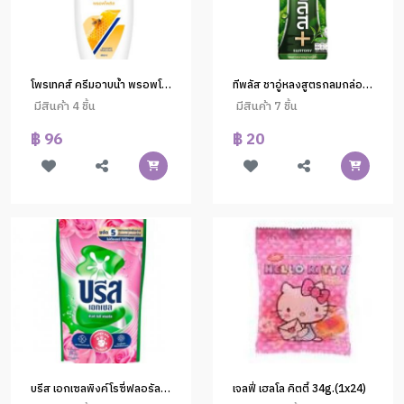
โพรเทคส์ ครีมอาบน้ำ พรอพโพลิส 450 มล.(1*12)
ทีพลัส ชาอู่หลงสูตรกลมกล่อม 490 มล. (1*24)
มีสินค้า 4 ชิ้น
มีสินค้า 7 ชิ้น
฿ 96
฿ 20
บรีส เอกเซลพิงค์โรซี่ฟลอรัล 560 มล.(1*12)
เจลฟี่ เฮลโล คิตตี้ 34g.(1x24)