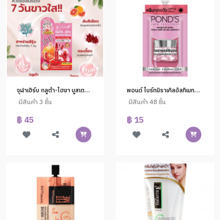
จุฬาเฮิร์บ กลูต้า-ไฮยา บูสเตอร์ เซรั่ม 6 มล (1*6)
พอนด์ ไบร์ทมิราเคิลอัลทิเมทคลาริตี้เดย์ครีม SPF 15 5 กรัม
มีสินค้า 3 ชิ้น
มีสินค้า 48 ชิ้น
฿ 45
฿ 15