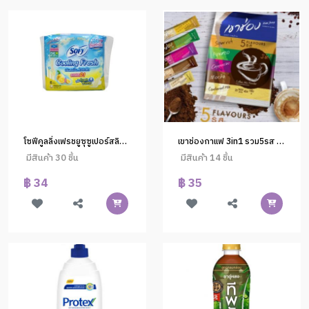
โซฟีคูลลิ่งเฟรชยูซุซูเปอร์สลิม25ซม6ชิ้น
เขาช่องกาแฟ 3in1 รวม5รส 101g.5ซอง(1*30)
มีสินค้า 30 ชิ้น
มีสินค้า 14 ชิ้น
฿ 34
฿ 35