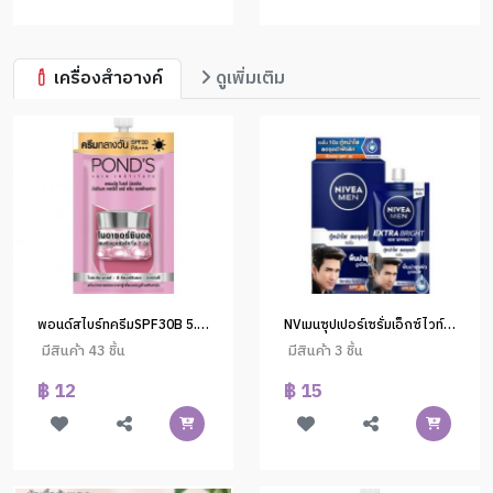
เครื่องสำอางค์
ดูเพิ่มเติม
พอนด์สไบร์ทครีมSPF30B 5.5ก
NVเมนซุปเปอร์เซรั่มเอ็กซ์ไวท์ 8มล.(1*6)#98776
มีสินค้า 43 ชิ้น
มีสินค้า 3 ชิ้น
฿ 12
฿ 15