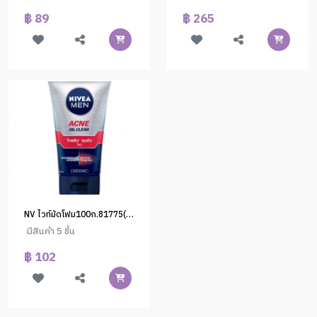
฿ 89
฿ 265
NV ไวท์มัดโฟม100ก.81775(1*24)
มีสินค้า 5 ชิ้น
฿ 102