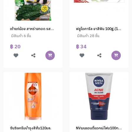
เถ้าแก่น้อย สาหร่ายทอด รสคลาสสิค10ก.(1*60)
ฟลูโอคารีล ยาสีฟัน 100g.(1x72)
มีสินค้า 6 ชิ้น
มีสินค้า 28 ชิ้น
฿ 20
฿ 34
ซันซิลครีมบำรุงสีส้ม120มล.
NVเมนแอนตี้แอคเน่โฟม100ก. #82378