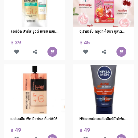
ลอรีอัล ปารีส ยูวีดี เฟรช แมทท์ 5.5มล.
จุฬาเฮิร์บ กลูต้า-ไฮยา บูสเตอร์ เซรั่ม 6 มล (1*6)
39
45
฿
฿
เมย์เบลลีน ฟิต มี เฟรช ทิ้นท์#05
NVแอคเน่ออยล์เคลียร์มัดโฟม50ก.
49
49
฿
฿