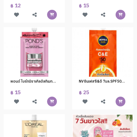
12
15
฿
฿
พอนด์ ไบร์ทมิราเคิลอัลทิเมทคลาริตี้เดย์ครีม SPF 15 5 กรัม
NVซันเฟสซี&อี 7มล.SPF50+PA+++#98316
15
25
฿
฿