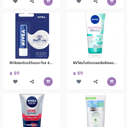
NVลิปแคร์ออริจินอล+โรส 4.8g.(1x24)
NVโฟมไบร์ทออยเคลียฟิลเลอร์100ก.
89
89
฿
฿