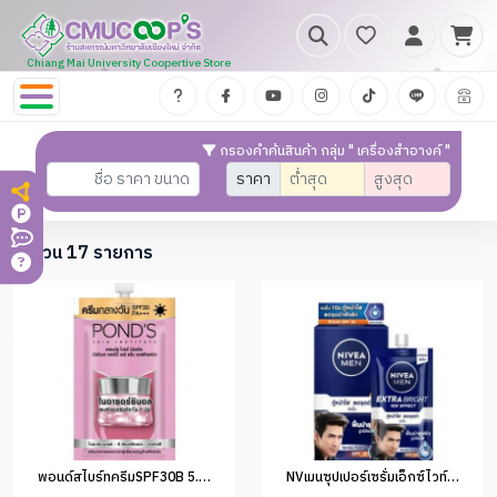
Chiang Mai University Coopertive Store
กรองคำค้นสินค้า กลุ่ม " เครื่องสำอางค์ "
ราคา
จำนวน 17 รายการ
พอนด์สไบร์ทครีมSPF30B 5.5ก
NVเมนซุปเปอร์เซรั่มเอ็กซ์ไวท์ 8มล.(1*6)#98776