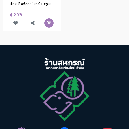
นีเวีย เอ็กซ์ตร้า ไบรท์ 10 ซูเปอร์ วิตามิน แอนด์ สกิน ฟู้ด เซรั่ม
279
฿