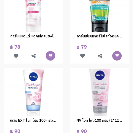
การ์นิเย่แอนตี้-แอคเน่คลีนซิ่งโฟม50ml.
การ์นิเย่เมนเทอร์โบไลท์ออยคอนโทรลไอซี่สครับโฟม50ml.
78
79
฿
฿
นีเวีย EXT ไวท์ โฟม 100 กรัม (1*12)
NV ไวท์ โฟม100 กรัม (1*12)-81273
90
90
฿
฿