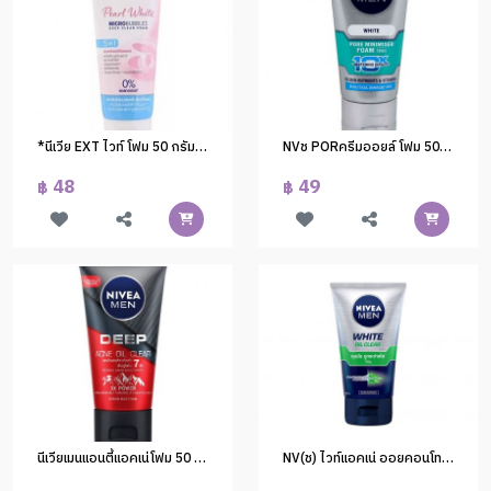
*นีเวีย EXT ไวท์ โฟม 50 กรัม (1*12)
NVช PORครีมออยล์ โฟม 50g.(1x24)
48
49
฿
฿
นีเวียเมนแอนตี้แอคเน่โฟม 50 กรัม #82379
NV(ช) ไวท์แอคเน่ ออยคอนโทรลมัดโฟม 50g. (1*12)