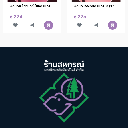
พอนด์ส ไวท์บิวตี้ ไนท์ครีม 50 กรัม (1*12)
พอนด์ เอจเดย์ครีม 50 ก.(1*12)
224
225
฿
฿