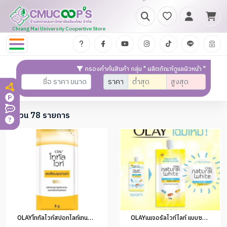
Chiang Mai University Coopertive Store
กรองคำค้นสินค้า กลุ่ม " ผลิตภัณฑ์ดูแลผิวหน้า "
ราคา
จำนวน 78 รายการ
OLAYโททัลไวท์สปอทไลท์เทนนิ่ง8g.(ซอง)(1*36)
OLAYเนเจอรัลไวท์ไลท์ แบบซอง 7.5g.