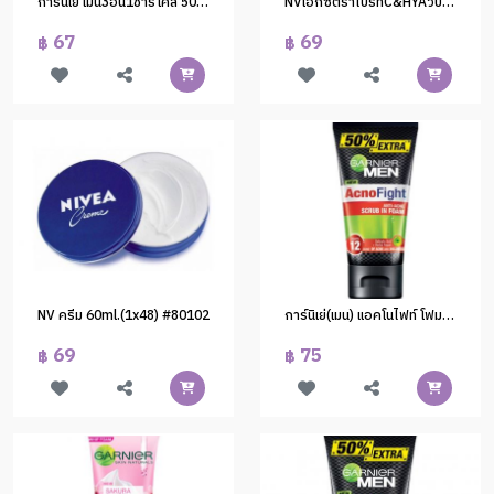
การ์นิเย่ เมน3อิน1ชาร์โคล 50 มล.(1*12)
NVเอ็กซ์ตร้าไบร์ทC&HYAวิปโฟม 100 ml.
67
69
฿
฿
NV ครีม 60ml.(1x48) #80102
การ์นิเย่(เมน) แอคโนไฟท์ โฟม 50ml.
69
75
฿
฿