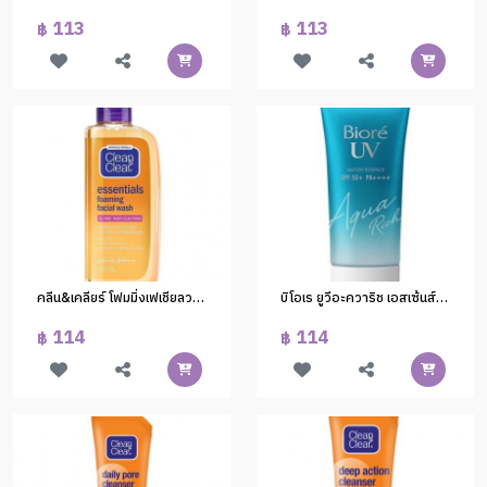
113
113
฿
฿
คลีน&เคลียร์ โฟมมิ่งเฟเชียลวอช 100ml. (1*24)
บิโอเร ยูวีอะควาริช เอสเซ้นส์ SPF50+ PA+++ 15ก.(1*24)
114
114
฿
฿