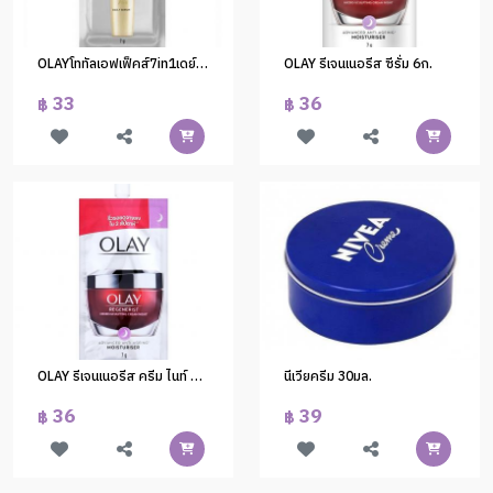
OLAYโททัลเอฟเฟ็คส์7in1เดย์ครีมSPF157g.(1*36)
OLAY รีเจนเนอรีส ซีรั่ม 6ก.
33
36
฿
฿
OLAY รีเจนเนอรีส ครีม ไนท์ 7ก.
นีเวียครีม 30มล.
36
39
฿
฿