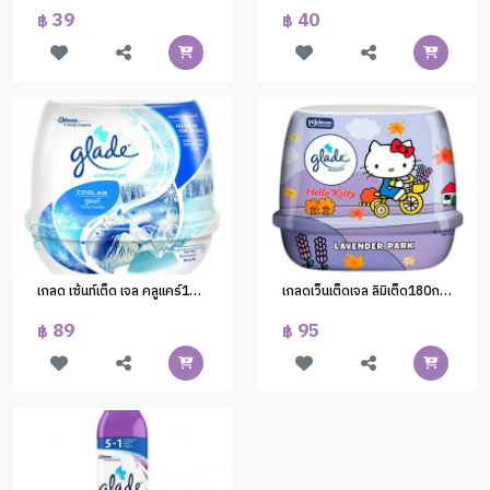
39
40
฿
฿
เกลด เซ้นท์เต็ด เจล คลูแคร์180g.(1x6)
เกลดเว็นเต็ดเจล ลิมิเต็ด180ก.ลาเวนเดอ/6
89
95
฿
฿