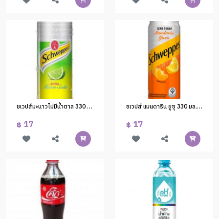
ชเวปส์มะนาวไม่มีน้ำตาล 330 มล. (1*12
ชเวปส์ แมนดาริน ยูซุ 330 มล. (1*12)
17
17
฿
฿