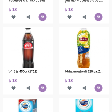
สปอนเซอร์ ฝาเกลียว ออริจินัล 250ml.(1x24)
ยูนีฟ ดีแคฟ องุ่นเคียวโฮ 350มล.(1*24)
13
13
฿
฿
โค้กซีโร่ 450cc.(1*12)
ลิปตันเลมอนไอซ์ที 320 มล.(1*12)
13
13
฿
฿