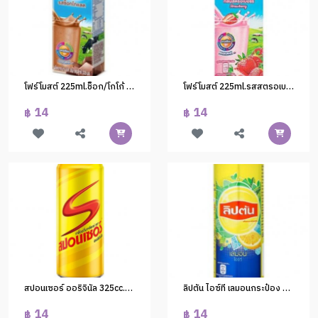
โฟร์โมสต์ 225ml.ช็อก/โกโก้ (กระจาย)
โฟร์โมสต์ 225ml.รสสตรอเบอร์รี่ (กระจาย)
14
14
฿
฿
สปอนเซอร์ ออริจินัล 325cc.(1x24)
ลิปตัน ไอซ์ที เลมอนกระป๋อง 245มล. (1*24)
14
14
฿
฿