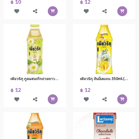
10
12
฿
฿
เพียวริคุ คูลผสมเก๊กฮวยขาว 350ml.(1x24)
เพียวริคุ ฮันนี่เลมอน 350ml.(1x24)
12
12
฿
฿