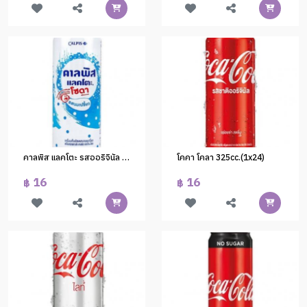
คาลพิส แลคโตะ รสออริจินัล 245 มล. (1x24)
โคคา โคลา 325cc.(1x24)
16
16
฿
฿