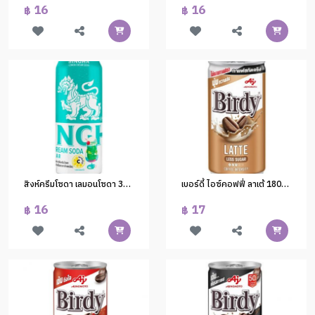
16
16
฿
฿
สิงห์ครีมโซดา เลมอนโซดา 330 มล.(1*24)
เบอร์ดี้ ไอซ์คอฟฟี่ ลาเต้ 180cc.(1x30)
16
17
฿
฿