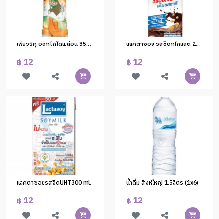
เพียวริคุ ฮอกไกโดเมล่อน 350ml.(1x24)
แลคตาซอย รสช็อกโกแลต 250ml.
12
12
฿
฿
แลคตาซอยรสจืดUHT300 ml.
น้ำดื่ม สิงห์ใหญ่ 1.5ลิตร (1x6)
12
12
฿
฿