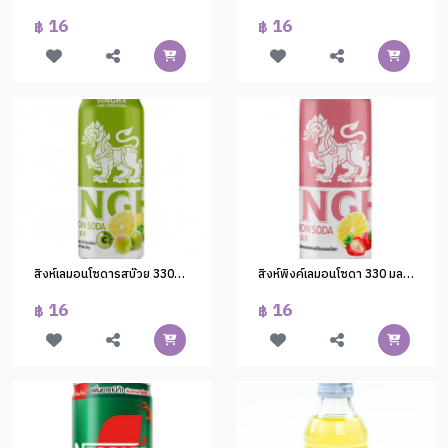
16
16
฿
฿
สิงห์เลมอนโซดารสบ๊วย 330ml.(1*24)
สิงห์พิงค์เลมอนโซดา 330 มล.(1*24)
16
16
฿
฿