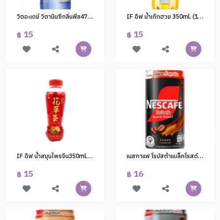
วิตอะเดย์ วิตามินซีกลิ่นพีช470ml.(1*24)
IF อีฟ น้ำเก๊กฮวย 350ml. (1*24)
15
15
฿
฿
IF อีฟ น้ำสมุนไพรจีน350ml. (1*24)
เนสกาแฟ โรบัสต้าแบล็คโรสด์ 180 มล. (1*30)
15
16
฿
฿