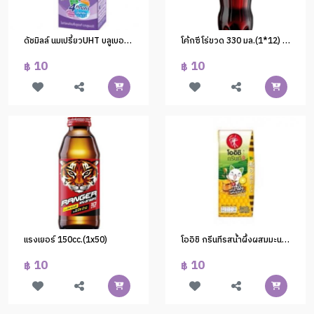
ดัชมิลล์ นมเปรี้ยวUHT บลูเบอร์รี่ 180ml.(กระจาย)
โค้กซีโร่ขวด 330 มล.(1*12) ป้าย 10.-
10
10
฿
฿
แรงเยอร์ 150cc.(1x50)
โออิชิ กรีนทีรสน้ำผึ้งผสมมะนาวUHT 250/180 ml.(กระจายจากบาร์แพ็ค)
10
10
฿
฿