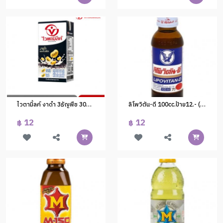
ไวตามิ้ลค์ งาดำ 3ธัญพืช 300cc.(กระจาย)
ลิโพวิตัน-ดี 100cc.ป้าย12.- (1x50)
12
12
฿
฿