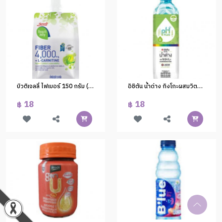
บิวติเจลลี่ ไฟเบอร์ 150 กรัม (1*36)
อิชิตัน น้ำด่าง กิงโกะผสมวิตามินดี 550 มล.(1*24)
18
18
฿
฿