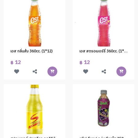
เอส กลิ่นส้ม 360cc. (1*12)
เอส สตรอเบอร์รี่ 360cc. (1*12)
12
12
฿
฿