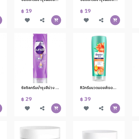
19
19
฿
฿
ซัลซิลครีมบำรุงสีม่วง 105มล. (1*48) ป้าย 29.-
RJครีมนวดมอยส์เจอร์สมูท120มล.
29
39
฿
฿