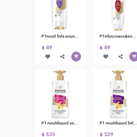
PTคอนดิ โททัล แดเมจ แคร์ 120 มล.
PTครีมนวดลอง&สตรอง120ml.
49
49
฿
฿
PT คอนดิชั่นเนอร์ แฮร์ฟอลคอนโทรล 380 มล.(1*6)
PT คอนดิชั่นเนอร์ โททัลแดเมจแคร์380 มล.(1*6)
135
139
฿
฿