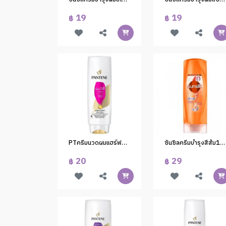
19
19
฿
฿
PTครีมนวดผมแฮร์ฟอล 60 มล.(1*48)
ซันซิลครีมบำรุงสีส้ม120มล.
20
29
฿
฿