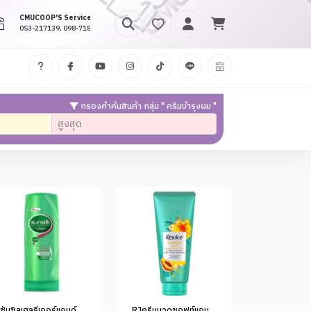
CMUCOOP'S Service
053-217139, 098-7188452
กรองคำค้นสินค้า กลุ่ม " ครีมบำรุงผม "
ซันซิลเฮลธีเออร์แอนด์ลอง คอนดิชั่นเนอร์ 60มล.(1*48)
RJครีมนวดซอฟท์แอนด์สมูท60ml.ป้าย 20.- (1x48)