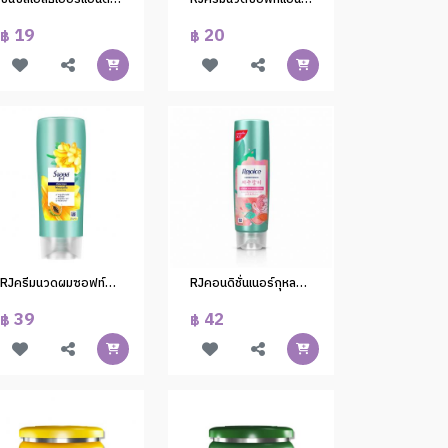
19
20
฿
฿
RJครีมนวดผมซอฟท์&สมูท120ml.(1x24)
RJคอนดิชั่นเนอร์กุหลาบเจจูเกาหลี120 มล.(1*24)
39
42
฿
฿