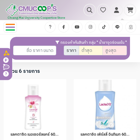
Chiang Mai University Coopertive Store
กรองคำค้นสินค้า กลุ่ม " น้ำยาจุดซ่อนเร้น "
ราคา
จำนวน 6 รายการ
แลคตาซิด เนอเชอรัลแคร์ 60ml.(1x24)
แลคตาชิด เพิร์ลลี่ อินทิเมท 60 ml.(1*48)