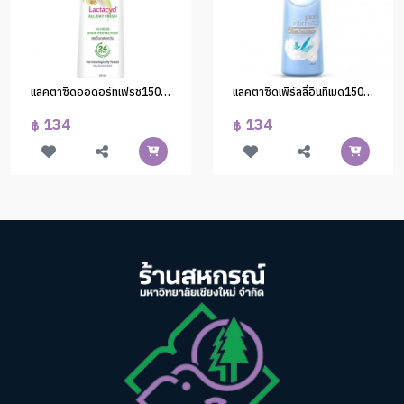
แลคตาซิดออดอร์ทเฟรช150มล.(1*24)
แลคตาซิดเพิร์ลลี่อินทิเมด150มล.(1*24)
134
134
฿
฿