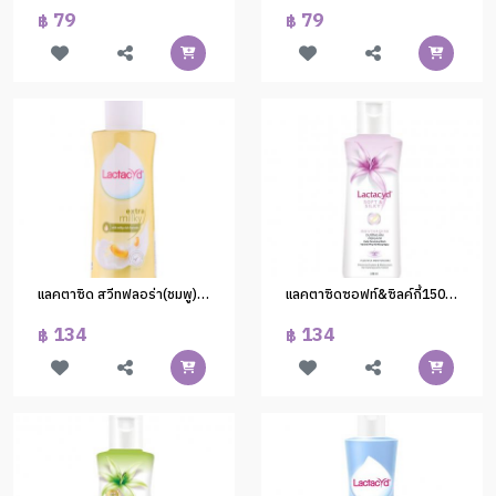
79
79
฿
฿
แลคตาซิด สวีทฟลอร่า(ชมพู) 150ml.(1x24)
แลคตาซิดซอฟท์&ซิลค์กี้150มล.(1*24)
134
134
฿
฿