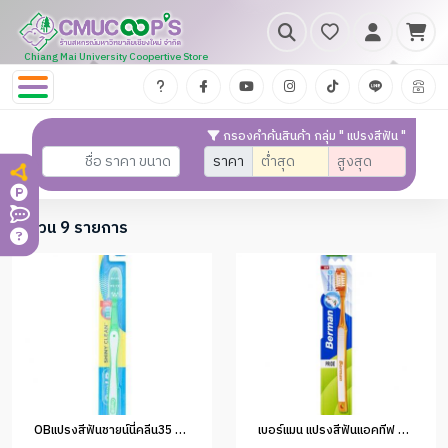
Chiang Mai University Coopertive Store
กรองคำค้นสินค้า กลุ่ม " แปรงสีฟัน "
ราคา
จำนวน 9 รายการ
OBแปรงสีฟันชายน์นี่คลีน35 ซอฟท์(1x12)
เบอร์แมน แปรงสีฟันแอคทีฟ มีเดียม (1x12)