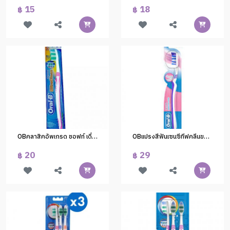
15
18
฿
฿
OBคลาสิคอัพเกรด ชอฟท์ เดี่ยว (1x12)
OBแปรงสีฟันเซนซีทีฟคลีนขนแปรงนุ่มพิเศษ
20
29
฿
฿