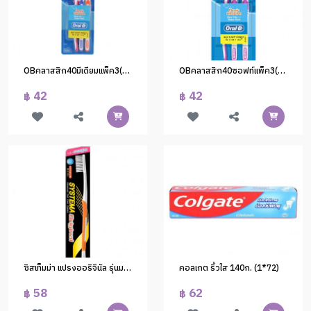
OBคลาสสิก40มีเดียมแพ็ค3(1*6)
OBคลาสสิก40ซอฟท์แพ็ค3(1*6)
42
42
฿
฿
ซิสเท็มม่า แปรงออริจินัล รุ่นมาตรฐาน ป้าย65.- (1x48)
คอลเกต ริ้วใส 140ก. (1*72)
58
62
฿
฿