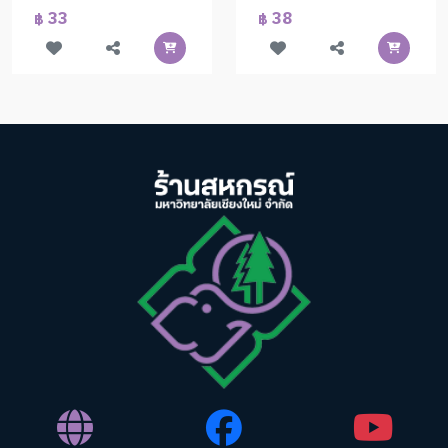
33
38
฿
฿